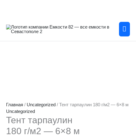
Перейти
к
содержимому
Гла
мен
Главная
/
Uncategorized
/ Тент тарпаулин 180 г/м2 — 6×8 м
Uncategorized
Тент тарпаулин
180 г/м2 — 6×8 м