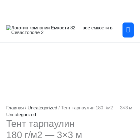
Перейти
к
содержимому
Гла
мен
Главная
/
Uncategorized
/ Тент тарпаулин 180 г/м2 — 3×3 м
Uncategorized
Тент тарпаулин
180 г/м2 — 3×3 м