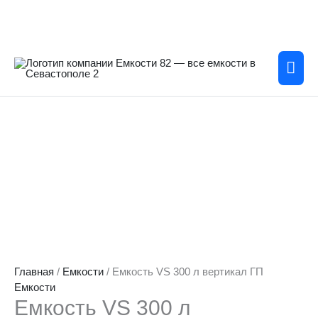
Перейти
к
содержимому
Гла
мен
Количество
товара
Емкость
VS
300
л
вертикал
ГП
Главная
/
Емкости
/ Емкость VS 300 л вертикал ГП
Емкости
Емкость VS 300 л