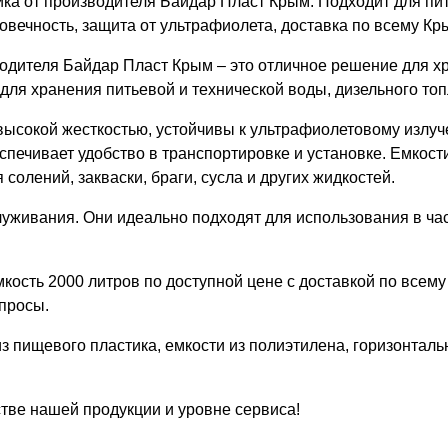
тика от производителя Байдар Пласт Крым. Подходит для пи
овечность, защита от ультрафиолета, доставка по всему Кр
зводителя Байдар Пласт Крым – это отличное решение для 
 для хранения питьевой и технической воды, дизельного то
высокой жесткостью, устойчивы к ультрафиолетовому излу
спечивает удобство в транспортировке и установке. Емкост
олений, закваски, браги, сусла и других жидкостей.
луживания. Они идеально подходят для использования в час
кость 2000 литров по доступной цене с доставкой по всем
просы.
з пищевого пластика, емкости из полиэтилена, горизонталь
стве нашей продукции и уровне сервиса!