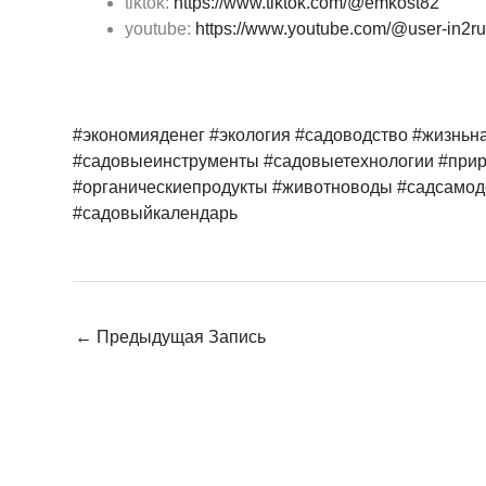
tiktok:
https://www.tiktok.com/@emkost82
youtube:
https://www.youtube.com/@user-in2r
#экономияденег
#экология
#садоводство
#жизньн
#садовыеинструменты
#садовыетехнологии
#при
#органическиепродукты
#животноводы
#садсамод
#садовыйкалендарь
←
Предыдущая Запись