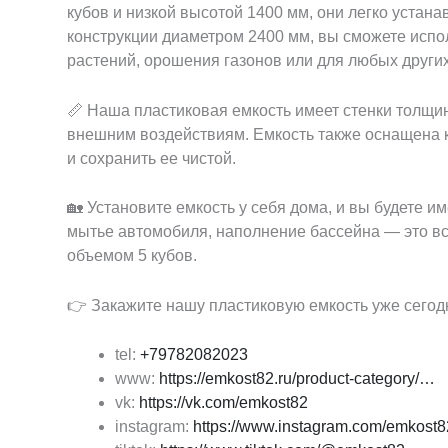
кубов и низкой высотой 1400 мм, они легко устан
конструкции диаметром 2400 мм, вы сможете испо
растений, орошения газонов или для любых других
📏 Наша пластиковая емкость имеет стенки толщино
внешним воздействиям. Емкость также оснащена к
и сохранить ее чистой.
🏡 Установите емкость у себя дома, и вы будете и
мытье автомобиля, наполнение бассейна — это вс
объемом 5 кубов.
👉 Закажите нашу пластиковую емкость уже сегодн
tel:
+79782082023
www:
https://emkost82.ru/product-category/…
vk:
https://vk.com/emkost82
instagram:
https://www.instagram.com/emkost8