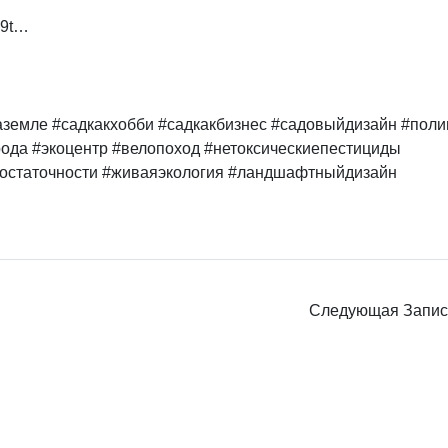
u9t…
аземле
#садкакхобби
#садкакбизнес
#садовыйдизайн
#поли
рода
#экоцентр
#велопоход
#нетоксическиепестициды
остаточности
#живаяэкология
#ландшафтныйдизайн
Следующая Запи